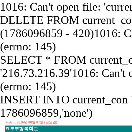
1016: Can't open file: 'curr
DELETE FROM current_co
(1786096859 - 420)1016: Can
(errno: 145)
SELECT * FROM current_
'216.73.216.39'1016: Can't o
(errno: 145)
INSERT INTO current_con 
1786096859,'none')
Today :
2026년 08월 07일 (금요일)
부부행복학교