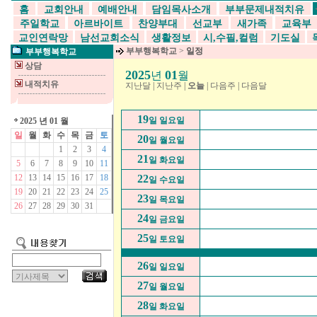
홈
교회안내
예배안내
담임목사소개
부부문제내적치유
주일학교
아르바이트
찬양부대
선교부
새가족
교육부
교인연락망
남선교회소식
생활정보
시,수필,컬럼
기도실
부부행복학교
>
일정
부부행복학교
상담
2025
01
년
월
내적치유
지난달
|
지난주
|
오늘
|
다음주
|
다음달
19
일 일요일
2025 년 01 월
일
월
화
수
목
금
토
20
일 월요일
1
2
3
4
21
일 화요일
5
6
7
8
9
10
11
12
13
14
15
16
17
18
22
일 수요일
19
20
21
22
23
24
25
23
일 목요일
26
27
28
29
30
31
24
일 금요일
25
일 토요일
26
일 일요일
27
일 월요일
28
일 화요일