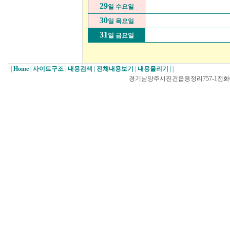
29
일 수요일
30
일 목요일
31
일 금요일
|
Home
|
사이트구조
|
내용검색
|
전체내용보기
|
내용올리기
|
|
경기남양주시진건읍용정리757-1전화031-527